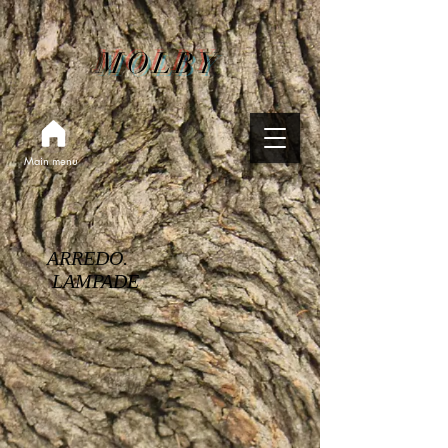
MOLBY
Main menu
ARREDO.
LAMPADE